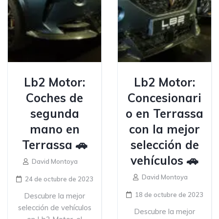
Lb2 Motor:
Lb2 Motor:
Coches de
Concesionari
segunda
o en Terrassa
mano en
con la mejor
Terrassa 🚗
selección de
vehículos 🚗
David Montoya
David Montoya
24 de octubre de 2023
18 de octubre de 2023
Descubre la mejor
selección de vehículos
Descubre la mejor