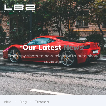
Our Latest
News
From spy shots to new releases to auto show
coverage
Inicio
Blog
Terrassa