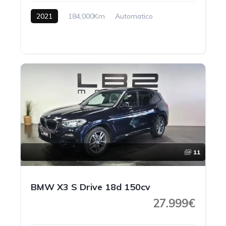
2021
184,000Km
Automatico
Gasolina
11
BMW X3 S Drive 18d 150cv
27.999€