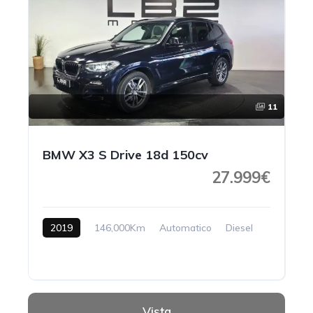
11
BMW X3 S Drive 18d 150cv
27.999€
2019
146,000Km
Automatico
Diesel
Vista