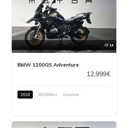
14
BMW 1200GS Adventure
12.999€
2018
60,000Km
Gasolina