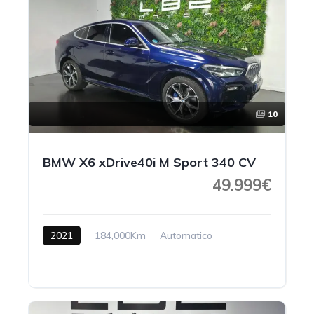
10
BMW X6 xDrive40i M Sport 340 CV
49.999€
2021
184,000Km
Automatico
Gasolina