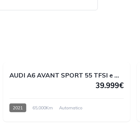
1
2
AUDI A6 AVANT SPORT 55 TFSI e QUATTRO 367 CV
39.999€
2021
65,000Km
Automatico
Hybrido enchufable