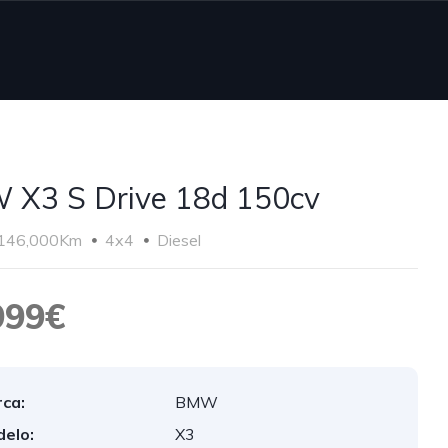
X3 S Drive 18d 150cv
146,000Km
4x4
Diesel
999€
ca:
BMW
elo:
X3