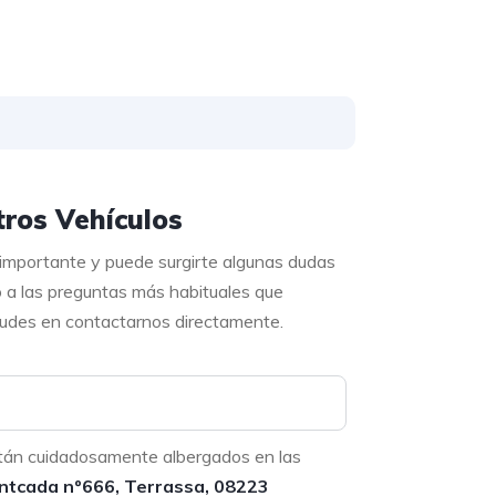
ros Vehículos
 importante y puede surgirte algunas dudas
o a las preguntas más habituales que
 dudes en contactarnos directamente.
tán cuidadosamente albergados en las
ntcada nº666, Terrassa, 08223