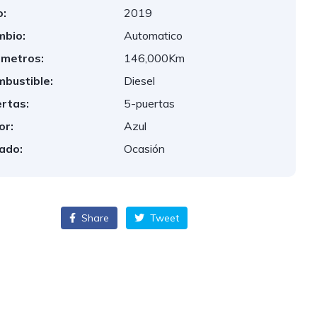
:
2019
bio:
Automatico
ometros:
146,000Km
bustible:
Diesel
rtas:
5-puertas
or:
Azul
ado:
Ocasión
Share
Tweet