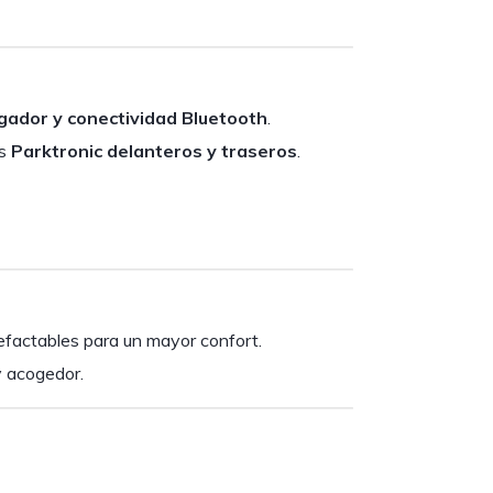
ador y conectividad Bluetooth
.
es
Parktronic delanteros y traseros
.
lefactables para un mayor confort.
y acogedor.