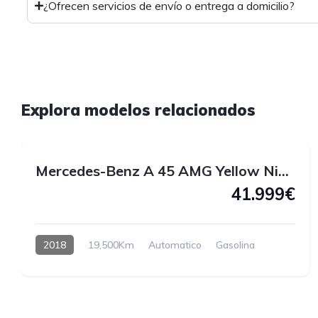
¿Ofrecen servicios de envío o entrega a domicilio?
1
Explora modelos relacionados
1
Mercedes-Benz A 45 AMG Yellow Night Edition 4MATIC 381 CV
41.999€
2018
19,500Km
Automatico
Gasolina