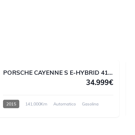
1
1
1
0
PORSCHE CAYENNE S E-HYBRID 416cv HÍBRIDO ENCHUFABLE
34.999€
2015
141,000Km
Automatico
Gasolina