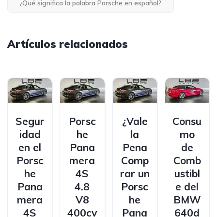
¿Qué significa la palabra Porsche en español?
Artículos relacionados
Segur
Porsc
¿Vale
Consu
idad
he
la
mo
en el
Pana
Pena
de
Porsc
mera
Comp
Comb
he
4S
rar un
ustibl
Pana
4.8
Porsc
e del
mera
V8
he
BMW
4S
400cv
Pana
640d