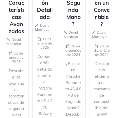
Carac
ón
Segu
en un
terísti
Detall
nda
Conve
cas
ada
Mano
rtible
Avan
?
?
David
Montoya
zadas
David
David
Montoya
Montoya
11 de
David
enero de
Montoya
30 de
29 de
2025
diciembre
diciembre
12 de
de 2024
de 2024
Compar
enero de
2025
ación
¿Buscas
Descubr
detallad
un
e la
Descubr
a entre
Porsche
eficienci
e las
el
Paname
a en
avanzad
Porsche
ra 4S 4.8
consumo
as
Paname
V8 de
de
caracterí
ra 4S 4.8
Segunda
combust
sticas de
V8
Mano?
ible del
segurida
400cv y
Descubr
BMW
d del