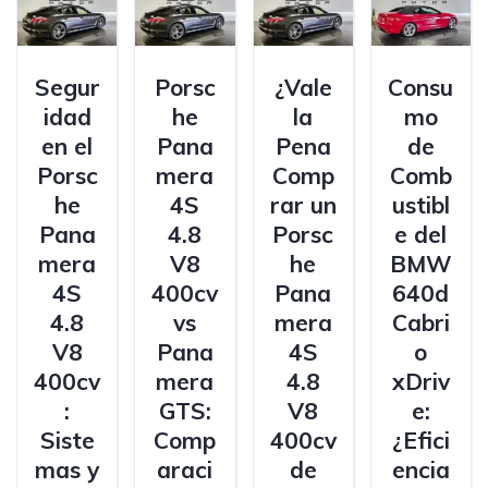
Segur
Porsc
¿Vale
Consu
idad
he
la
mo
en el
Pana
Pena
de
Porsc
mera
Comp
Comb
he
4S
rar un
ustibl
Pana
4.8
Porsc
e del
mera
V8
he
BMW
4S
400cv
Pana
640d
4.8
vs
mera
Cabri
V8
Pana
4S
o
400cv
mera
4.8
xDriv
:
GTS:
V8
e:
Siste
Comp
400cv
¿Efici
mas y
araci
de
encia