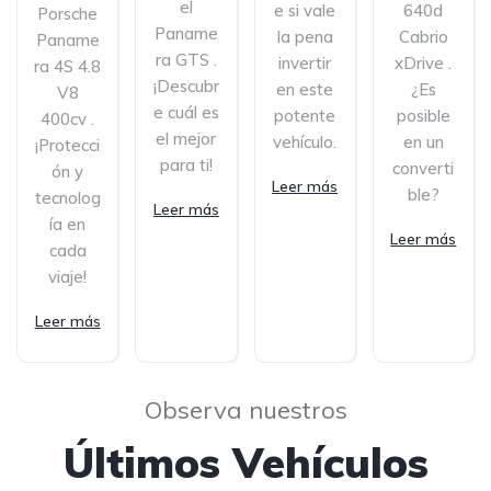
el
e si vale
640d
Porsche
Paname
la pena
Cabrio
Paname
ra GTS .
invertir
xDrive .
ra 4S 4.8
¡Descubr
en este
¿Es
V8
e cuál es
potente
posible
400cv .
el mejor
vehículo.
en un
¡Protecci
para ti!
converti
ón y
Leer más
ble?
tecnolog
Leer más
ía en
Leer más
cada
viaje!
Leer más
Observa nuestros
Últimos Vehículos