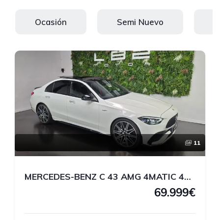
Ocasión
Semi Nuevo
K
11
MERCEDES-BENZ C 43 AMG 4MATIC 408 CV
69.999€