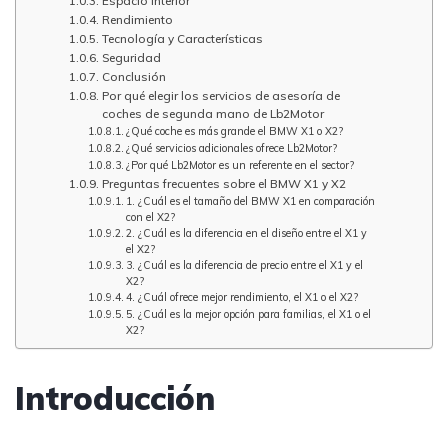
Espacio Interior
Rendimiento
Tecnología y Características
Seguridad
Conclusión
Por qué elegir los servicios de asesoría de
coches de segunda mano de Lb2Motor
¿Qué coche es más grande el BMW X1 o X2?
¿Qué servicios adicionales ofrece Lb2Motor?
¿Por qué Lb2Motor es un referente en el sector?
Preguntas frecuentes sobre el BMW X1 y X2
1. ¿Cuál es el tamaño del BMW X1 en comparación
con el X2?
2. ¿Cuál es la diferencia en el diseño entre el X1 y
el X2?
3. ¿Cuál es la diferencia de precio entre el X1 y el
X2?
4. ¿Cuál ofrece mejor rendimiento, el X1 o el X2?
5. ¿Cuál es la mejor opción para familias, el X1 o el
X2?
Introducción