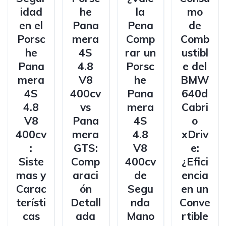
idad
he
la
mo
en el
Pana
Pena
de
Porsc
mera
Comp
Comb
he
4S
rar un
ustibl
Pana
4.8
Porsc
e del
mera
V8
he
BMW
4S
400cv
Pana
640d
4.8
vs
mera
Cabri
V8
Pana
4S
o
400cv
mera
4.8
xDriv
:
GTS:
V8
e:
Siste
Comp
400cv
¿Efici
mas y
araci
de
encia
Carac
ón
Segu
en un
terísti
Detall
nda
Conve
cas
ada
Mano
rtible