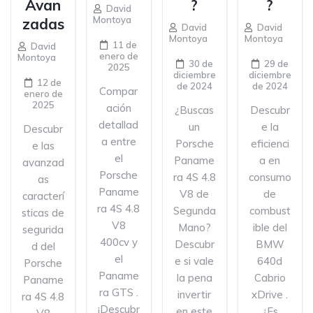
Avan
?
?
David
Montoya
zadas
David
David
Montoya
Montoya
11 de
David
enero de
Montoya
30 de
29 de
2025
diciembre
diciembre
12 de
de 2024
de 2024
Compar
enero de
2025
ación
¿Buscas
Descubr
detallad
un
e la
Descubr
a entre
Porsche
eficienci
e las
el
Paname
a en
avanzad
Porsche
ra 4S 4.8
consumo
as
Paname
V8 de
de
caracterí
ra 4S 4.8
Segunda
combust
sticas de
V8
Mano?
ible del
segurida
400cv y
Descubr
BMW
d del
el
e si vale
640d
Porsche
Paname
la pena
Cabrio
Paname
ra GTS .
invertir
xDrive .
ra 4S 4.8
¡Descubr
en este
¿Es