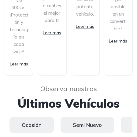
V8
e cuál es
potente
posible
400cv .
el mejor
vehículo.
en un
¡Protecci
para ti!
converti
ón y
Leer más
ble?
tecnolog
Leer más
ía en
Leer más
cada
viaje!
Leer más
Observa nuestros
Últimos Vehículos
Ocasión
Semi Nuevo
K