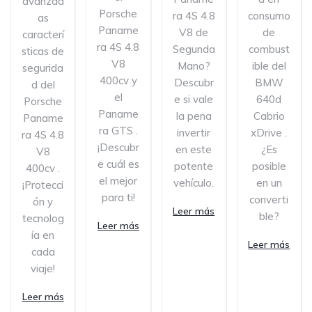
avanzad
Porsche
ra 4S 4.8
consumo
as
Paname
V8 de
de
caracterí
ra 4S 4.8
Segunda
combust
sticas de
V8
Mano?
ible del
segurida
400cv y
Descubr
BMW
d del
el
e si vale
640d
Porsche
Paname
la pena
Cabrio
Paname
ra GTS .
invertir
xDrive .
ra 4S 4.8
¡Descubr
en este
¿Es
V8
e cuál es
potente
posible
400cv .
el mejor
vehículo.
en un
¡Protecci
para ti!
converti
ón y
Leer más
ble?
tecnolog
Leer más
ía en
Leer más
cada
viaje!
Leer más