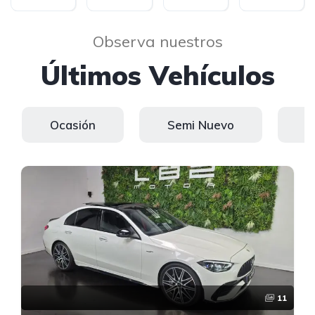
Observa nuestros
Últimos Vehículos
Ocasión
Semi Nuevo
K
11