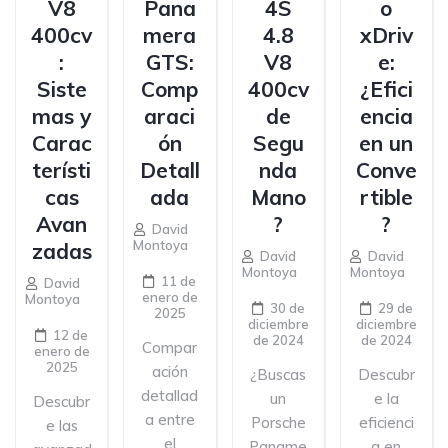
V8
Pana
4S
o
400cv
mera
4.8
xDriv
:
GTS:
V8
e:
Siste
Comp
400cv
¿Efici
mas y
araci
de
encia
Carac
ón
Segu
en un
terísti
Detall
nda
Conve
cas
ada
Mano
rtible
Avan
?
?
David
Montoya
zadas
David
David
Montoya
Montoya
11 de
David
enero de
Montoya
30 de
29 de
2025
diciembre
diciembre
12 de
de 2024
de 2024
Compar
enero de
2025
ación
¿Buscas
Descubr
detallad
un
e la
Descubr
a entre
Porsche
eficienci
e las
el
Paname
a en