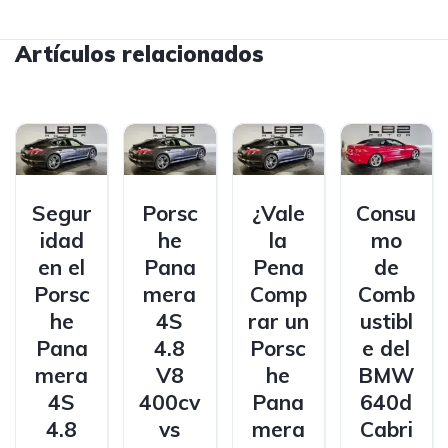
Artículos relacionados
Segur
Porsc
¿Vale
Consu
idad
he
la
mo
en el
Pana
Pena
de
Porsc
mera
Comp
Comb
he
4S
rar un
ustibl
Pana
4.8
Porsc
e del
mera
V8
he
BMW
4S
400cv
Pana
640d
4.8
vs
mera
Cabri