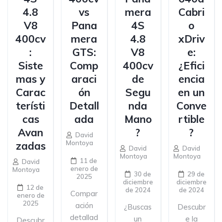
4.8
vs
mera
Cabri
V8
Pana
4S
o
400cv
mera
4.8
xDriv
:
GTS:
V8
e:
Siste
Comp
400cv
¿Efici
mas y
araci
de
encia
Carac
ón
Segu
en un
terísti
Detall
nda
Conve
cas
ada
Mano
rtible
Avan
?
?
David
Montoya
zadas
David
David
Montoya
Montoya
11 de
David
enero de
Montoya
30 de
29 de
2025
diciembre
diciembre
12 de
de 2024
de 2024
Compar
enero de
2025
ación
¿Buscas
Descubr
detallad
un
e la
Descubr