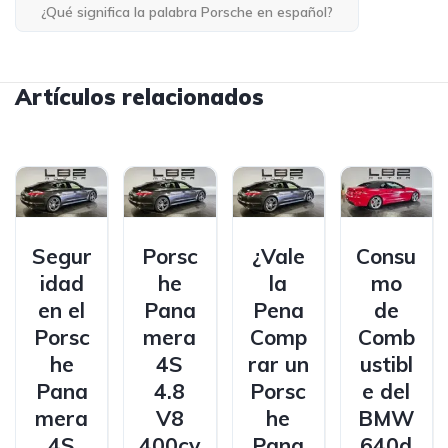
¿Qué significa la palabra Porsche en español?
Artículos relacionados
Segur
Porsc
¿Vale
Consu
idad
he
la
mo
en el
Pana
Pena
de
Porsc
mera
Comp
Comb
he
4S
rar un
ustibl
Pana
4.8
Porsc
e del
mera
V8
he
BMW
4S
400cv
Pana
640d