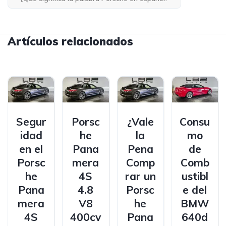
Artículos relacionados
Segur
Porsc
¿Vale
Consu
idad
he
la
mo
en el
Pana
Pena
de
Porsc
mera
Comp
Comb
he
4S
rar un
ustibl
Pana
4.8
Porsc
e del
mera
V8
he
BMW
4S
400cv
Pana
640d