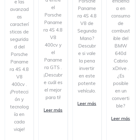
Porsche
eficienci
e las
el
Paname
a en
avanzad
Porsche
ra 4S 4.8
consumo
as
Paname
V8 de
de
caracterí
ra 4S 4.8
Segunda
combust
sticas de
V8
Mano?
ible del
segurida
400cv y
Descubr
BMW
d del
el
e si vale
640d
Porsche
Paname
la pena
Cabrio
Paname
ra GTS .
invertir
xDrive .
ra 4S 4.8
¡Descubr
en este
¿Es
V8
e cuál es
potente
posible
400cv .
el mejor
vehículo.
en un
¡Protecci
para ti!
converti
ón y
Leer más
ble?
tecnolog
Leer más
ía en
Leer más
cada
viaje!