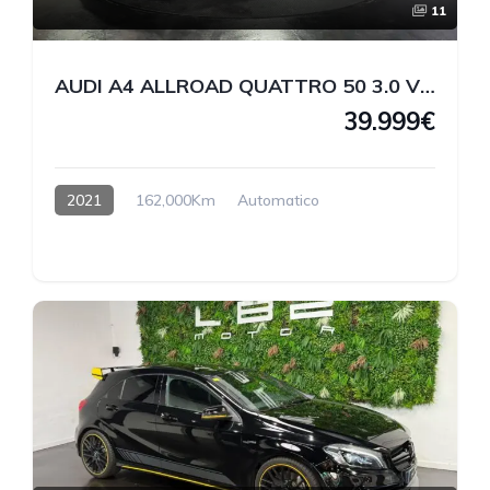
11
AUDI A4 ALLROAD QUATTRO 50 3.0 V6 TDI 286 CV
39.999€
2021
162,000Km
Automatico