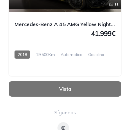
11
Mercedes-Benz A 45 AMG Yellow Night Edition 4MATIC 381 CV
41.999€
2018
19,500Km
Automatico
Gasolina
Vista
Síguenos