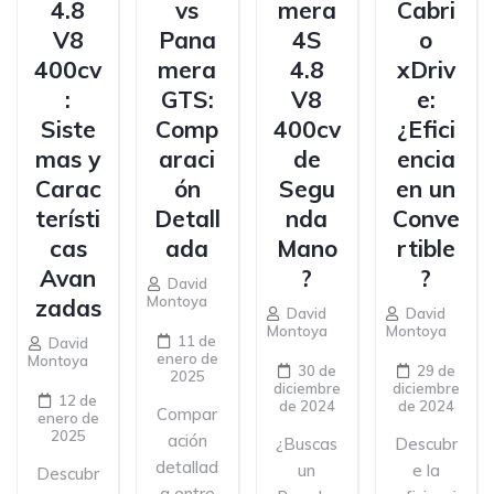
4.8
vs
mera
Cabri
V8
Pana
4S
o
400cv
mera
4.8
xDriv
:
GTS:
V8
e:
Siste
Comp
400cv
¿Efici
mas y
araci
de
encia
Carac
ón
Segu
en un
terísti
Detall
nda
Conve
cas
ada
Mano
rtible
Avan
?
?
David
Montoya
zadas
David
David
Montoya
Montoya
11 de
David
enero de
Montoya
30 de
29 de
2025
diciembre
diciembre
12 de
de 2024
de 2024
Compar
enero de
2025
ación
¿Buscas
Descubr
detallad
un
e la
Descubr
a entre