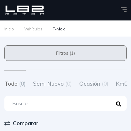
Inicio
Vehículos
T-Max
Filtros (1)
Todo
(0)
Semi Nuevo
(0)
Ocasión
(0)
Km0
Comparar