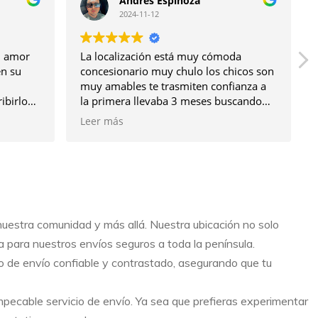
Andres Espinoza
2024-11-12
el amor
La localización está muy cómoda
en su
concesionario muy chulo los chicos son
muy amables te trasmiten confianza a
ribirlo…
la primera llevaba 3 meses buscando
!! Nos
un clase A 250 y probé varios
Leer más
odo fue
concesionarios pero en alguno me
torio
pedían 500 euros para probarlo / llegue
cias por
a Lb2 motor Ivan con toda la confianza
después de mirar el coche me dio la
llaves para probarlo y tal vez ese gesto
me animo a comprar el coche. Fue muy
rápido la entrega 1 semana y por qué
nuestra comunidad y más allá. Nuestra ubicación no solo
no podía ir antes Está brutal muy buena
a para nuestros envíos seguros a toda la península.
compra gracias chicos seguir así 🙏
o de envío confiable y contrastado, asegurando que tu
pecable servicio de envío. Ya sea que prefieras experimentar