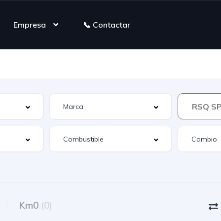
Empresa
📞 Contactar
RSQ S
Km0
(0)