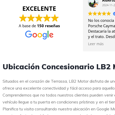
Albert
2024-11-
EXCELENTE
No los conocía
A base de
150 reseñas
Porsche Cayma
Destacaría la a
y el trato. Des
dudarlo. Gracia
Leer más
Ubicación Concesionario LB2 M
Situados en el corazón de Terrassa, LB2 Motor disfruta de un
ofrece una excelente conectividad y fácil acceso para aquello
Comprendemos que no todos nuestros clientes pueden venir en
vehículo llegue a tu puerta en condiciones prístinas y en el ti
Planifica tu visita consultando nuestra ubicación en Google 