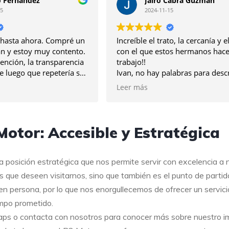
o Fernández
Jairo Cabra Guzman
25
2024-11-15
 hasta ahora. Compré un
Increíble el trato, la cercanía y 
n y estoy muy contento.
con el que estos hermanos hac
tención, la transparencia
trabajo!!
de luego que repetería sin
Ivan, no hay palabras para desc
s Ivan y Nil!
todo facilidades y puro corazón
Leer más
recogió en el aeropuerto y ya t
rodado… Nunca fue tan satisfac
comprar un coche… muchas gra
todo!
otor: Accesible y Estratégica
a posición estratégica que nos permite servir con excelencia a 
s que deseen visitarnos, sino que también es el punto de partid
 persona, por lo que nos enorgullecemos de ofrecer un servici
empo prometido.
Maps o contacta con nosotros para conocer más sobre nuestro im