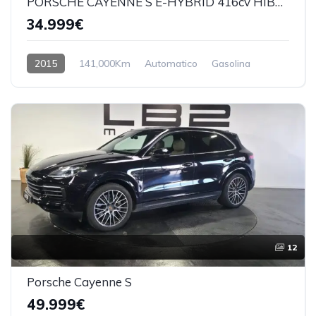
PORSCHE CAYENNE S E-HYBRID 416cv HÍBRIDO ENCHUFABLE
34.999€
2015
141,000Km
Automatico
Gasolina
12
Porsche Cayenne S
49.999€