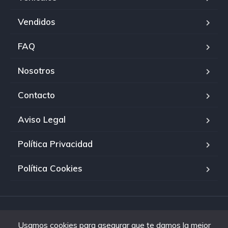
Vendidos
FAQ
Nosotros
Contacto
Aviso Legal
Política Privacidad
Política Cookies
Copyright © 2023. Todos los derechos reservados. Gestionado
Usamos cookies para asegurar que te damos la mejor
por
Concesionario Lb2Motor