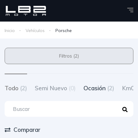
Inicio
Vehículos
Porsche
Filtros (2)
Todo
(2)
Semi Nuevo
(0)
Ocasión
(2)
Km0
Comparar